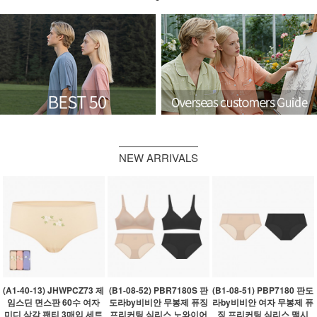
NEW ARRIVALS
(A1-40-13) JHWPCZ73 제
(B1-08-52) PBR7180S 판
(B1-08-51) PBP7180 판도
임스딘 면스판 60수 여자
도라by비비안 무봉제 퓨징
라by비비안 여자 무봉제 퓨
미디 삼각 팬티 3매입 세트
프리커팅 심리스 노와이어
징 프리커팅 심리스 맥시