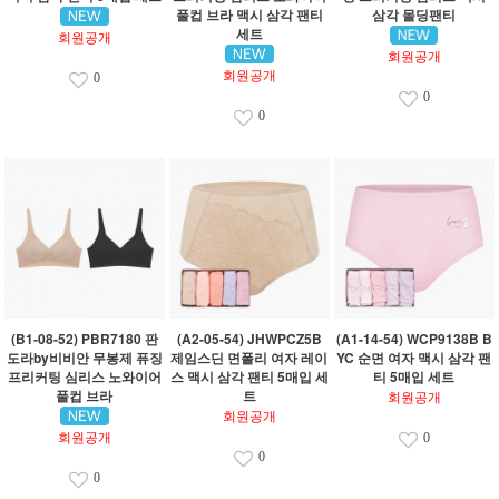
풀컵 브라 맥시 삼각 팬티
삼각 몰딩팬티
세트
회원공개
회원공개
회원공개
0
0
0
(B1-08-52) PBR7180 판
(A2-05-54) JHWPCZ5B
(A1-14-54) WCP9138B B
도라by비비안 무봉제 퓨징
제임스딘 면폴리 여자 레이
YC 순면 여자 맥시 삼각 팬
프리커팅 심리스 노와이어
스 맥시 삼각 팬티 5매입 세
티 5매입 세트
풀컵 브라
트
회원공개
회원공개
회원공개
0
0
0