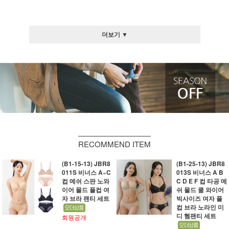
더보기 ▼
RECOMMEND ITEM
(B1-15-13) JBR8
(B1-25-13) JBR8
011S 비너스 A~C
013S 비너스 A B
컵 메쉬 스판 노와
C D E F 컵 타공 메
이어 몰드 풀컵 여
쉬 몰드 쿨 와이어
자 브라 팬티 세트
빅사이즈 여자 풀
컵 브라 노라인 미
디 헴팬티 세트
회원공개