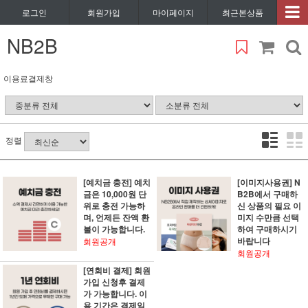
로그인
회원가입
마이페이지
최근본상품
NB2B
이용료결제창
정렬
[예치금 충전] 예치
[이미지사용권] N
금은 10,000원 단
B2B에서 구매하
위로 충전 가능하
신 상품의 필요 이
며, 언제든 잔액 환
미지 수만큼 선택
불이 가능합니다.
하여 구매하시기
바랍니다
회원공개
회원공개
[연회비 결제] 회원
가입 신청후 결제
가 가능합니다. 이
용 기간은 결제일