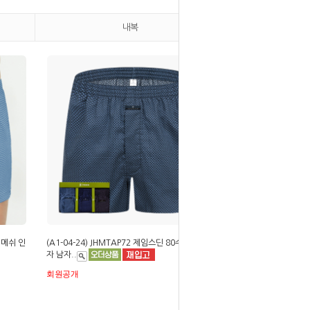
내복
감 메쉬 인
(A1-04-24) JHMTAP72 제임스딘 80수 순면 주
자 남자..
회원공개