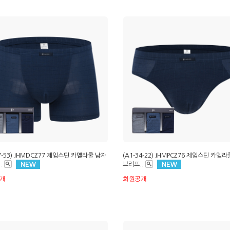
07-53) JHMDCZ77 제임스딘 카멜라쿨 남자
(A1-34-22) JHMPCZ76 제임스딘 카멜
.
브리프..
개
회원공개