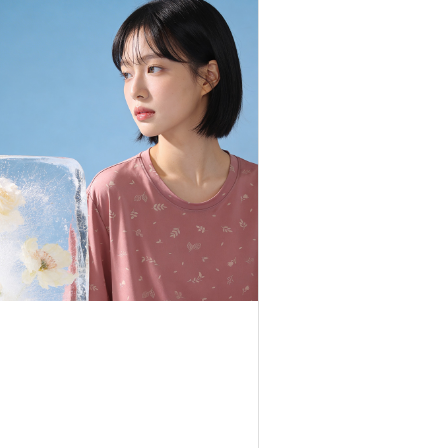
-05-08) NWS6C24 쿨쿨웨어 냉감 여자 리프 여름 홈..
회원공개