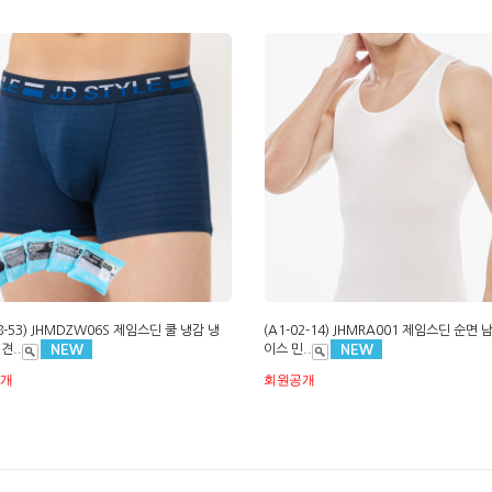
08-53) JHMDZW06S 제임스딘 쿨 냉감 냉
(A1-02-14) JHMRA001 제임스딘 순면 
견..
이스 민..
공개
회원공개