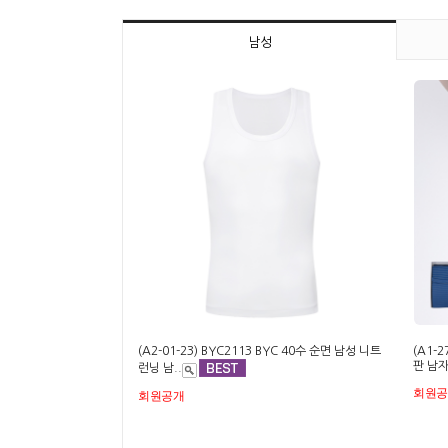
남성
(A2-01-23) BYC2113 BYC 40수 순면 남성 니트
(A1-
판 남자
런닝 남..
회원
회원공개