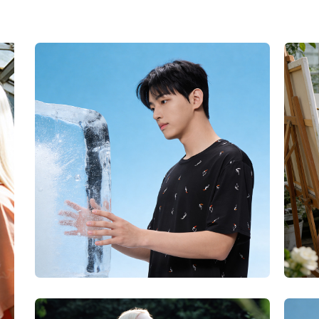
(C2-04-09) NMS6C15 쿨쿨웨어 냉감 남자 투칸 여름 홈..
(C2
회원공개