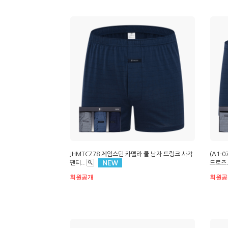
JHMTCZ78 제임스딘 카멜라 쿨 남자 트렁크 사각
(A1-
팬티..
드로즈.
회원공개
회원공