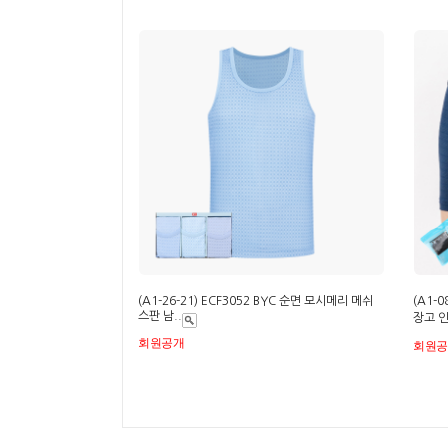
(A1-26-21) ECF3052 BYC 순면 모시메리 메쉬
(A1-
스판 남..
장고 인
회원공개
회원