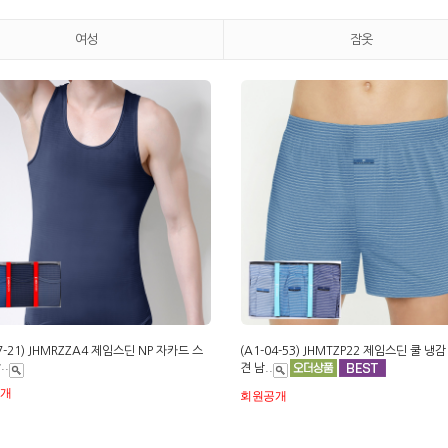
여성
잠옷
27-21) JHMRZZA4 제임스딘 NP 자카드 스
(A1-04-53) JHMTZP22 제임스딘 쿨 냉
..
견 남..
공개
회원공개