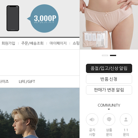
회원가입
주문/배송조회
마이페이지
쇼핑몰 즐겨찾기
0
품절/입고/신상 알림
반품 신청
사이즈
LIFE/GIFT
판매가 변경 알림
COMMUNITY
공지
상품
1:1
사항
문의
문의