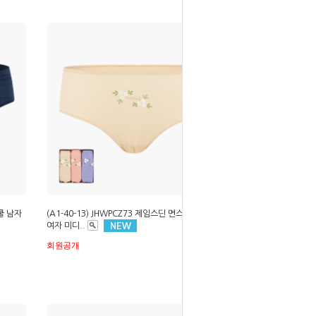
라쿨 남자
(A1-40-13) JHWPCZ73 제임스딘 면스판 60수
여자 미디..
회원공개