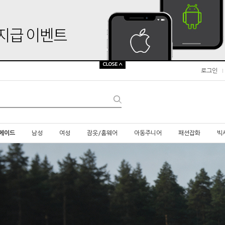
로그인
메이드
남성
여성
잠옷/홈웨어
아동주니어
패션잡화
빅