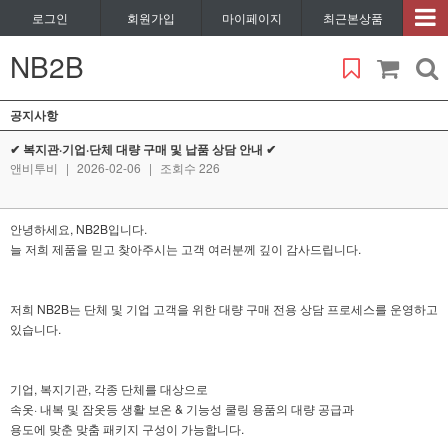
로그인
회원가입
마이페이지
최근본상품
NB2B
공지사항
✔ 복지관·기업·단체 대량 구매 및 납품 상담 안내 ✔
앤비투비
|
2026-02-06
|
조회수 226
안녕하세요, NB2B입니다.
늘 저희 제품을 믿고 찾아주시는 고객 여러분께 깊이 감사드립니다.
저희 NB2B는 단체 및 기업 고객을 위한 대량 구매 전용 상담 프로세스를 운영하고
있습니다.
기업, 복지기관, 각종 단체를 대상으로
속옷· 내복 및 잠옷등 생활 보온 & 기능성 쿨링 용품의 대량 공급과
용도에 맞춘 맞춤 패키지 구성이 가능합니다.