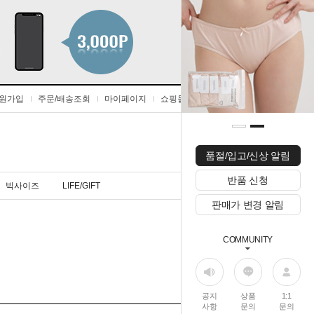
원가입
주문/배송조회
마이페이지
쇼핑몰 즐겨찾기
0
품절/입고/신상 알림
반품 신청
빅사이즈
LIFE/GIFT
판매가 변경 알림
COMMUNITY
공지
상품
1:1
사항
문의
문의