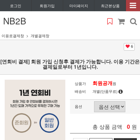
로그인
회원가입
마이페이지
최근본상품
NB2B
이용료결제창
개별결제창
6
[연회비 결제] 회원 가입 신청후 결제가 가능합니다. 이용 기간은
결제일로부터 1년입니다.
회원공개
상품가
원
배송비
개별(단품무료)
옵션
총 상품 금액
0
원